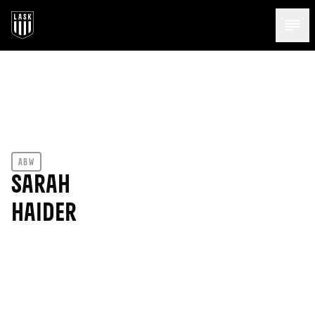
Menü 
ABW
SARAH
HAIDER