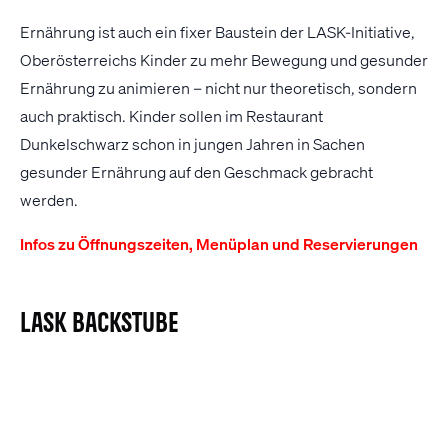
Ernährung ist auch ein fixer Baustein der LASK-Initiative,
Oberösterreichs Kinder zu mehr Bewegung und gesunder
Ernährung zu animieren – nicht nur theoretisch, sondern
auch praktisch. Kinder sollen im Restaurant
Dunkelschwarz schon in jungen Jahren in Sachen
gesunder Ernährung auf den Geschmack gebracht
werden.
Infos zu Öffnungszeiten, Menüplan und Reservierungen
LASK Backstube
In der Raiffeisen Arena verfügt der LASK auch über eine
hauseigene Backstube. In dieser werden das Gebäck
sowie Snacks und Süßes für das Restaurant