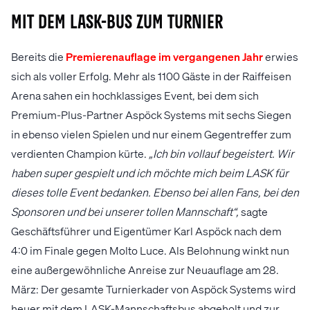
Mit dem LASK-Bus zum Turnier
Bereits die
Premierenauflage im vergangenen Jahr
erwies
sich als voller Erfolg. Mehr als 1100 Gäste in der Raiffeisen
Arena sahen ein hochklassiges Event, bei dem sich
Premium-Plus-Partner Aspöck Systems mit sechs Siegen
in ebenso vielen Spielen und nur einem Gegentreffer zum
verdienten Champion kürte.
„Ich bin vollauf begeistert. Wir
haben super gespielt und ich möchte mich beim LASK für
dieses tolle Event bedanken. Ebenso bei allen Fans, bei den
Sponsoren und bei unserer tollen Mannschaft“,
sagte
Geschäftsführer und Eigentümer Karl Aspöck nach dem
4:0 im Finale gegen Molto Luce. Als Belohnung winkt nun
eine außergewöhnliche Anreise zur Neuauflage am 28.
März: Der gesamte Turnierkader von Aspöck Systems wird
heuer mit dem LASK-Mannschaftsbus abgeholt und zur