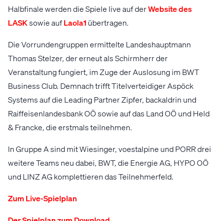
Halbfinale werden die Spiele live auf der
Website des
LASK
sowie auf
Laola1
übertragen.
Die Vorrundengruppen ermittelte Landeshauptmann
Thomas Stelzer, der erneut als Schirmherr der
Veranstaltung fungiert, im Zuge der Auslosung im BWT
Business Club. Demnach trifft Titelverteidiger Aspöck
Systems auf die Leading Partner Zipfer, backaldrin und
Raiffeisenlandesbank OÖ sowie auf das Land OÖ und Held
& Francke, die erstmals teilnehmen.
In Gruppe A sind mit Wiesinger, voestalpine und PORR drei
weitere Teams neu dabei, BWT, die Energie AG, HYPO OÖ
und LINZ AG komplettieren das Teilnehmerfeld.
Zum Live-Spielplan
Der Spielplan zum Download