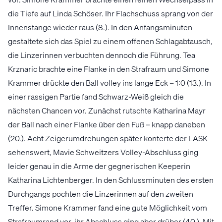
die Tiefe auf Linda Schöser. Ihr Flachschuss sprang von der
Innenstange wieder raus (8.). In den Anfangsminuten
gestaltete sich das Spiel zu einem offenen Schlagabtausch,
die Linzerinnen verbuchten dennoch die Führung. Tea
Krznaric brachte eine Flanke in den Strafraum und Simone
Krammer drückte den Ball volley ins lange Eck – 1:0 (13.). In
einer rassigen Partie fand Schwarz-Weiß gleich die
nächsten Chancen vor. Zunächst rutschte Katharina Mayr
der Ball nach einer Flanke über den Fuß – knapp daneben
(20.). Acht Zeigerumdrehungen später konterte der LASK
sehenswert, Mavie Schweitzers Volley-Abschluss ging
leider genau in die Arme der gegnerischen Keeperin
Katharina Lichtenberger. In den Schlussminuten des ersten
Durchgangs pochten die Linzerinnen auf den zweiten
Treffer. Simone Krammer fand eine gute Möglichkeit vom
Strafraumrand vor, ihr Abschluss ging aber drüber (40.). Mit