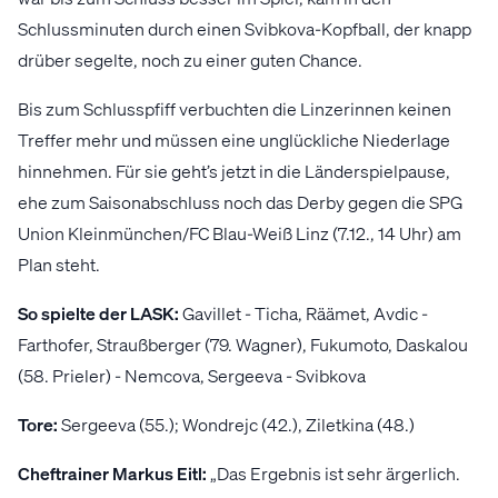
Schlussminuten durch einen Svibkova-Kopfball, der knapp
drüber segelte, noch zu einer guten Chance.
Bis zum Schlusspfiff verbuchten die Linzerinnen keinen
Treffer mehr und müssen eine unglückliche Niederlage
hinnehmen. Für sie geht’s jetzt in die Länderspielpause,
ehe zum Saisonabschluss noch das Derby gegen die SPG
Union Kleinmünchen/FC Blau-Weiß Linz (7.12., 14 Uhr) am
Plan steht.
So spielte der LASK:
Gavillet - Ticha, Räämet, Avdic -
Farthofer, Straußberger (79. Wagner), Fukumoto, Daskalou
(58. Prieler) - Nemcova, Sergeeva - Svibkova
Tore:
Sergeeva (55.); Wondrejc (42.), Ziletkina (48.)
Cheftrainer Markus Eitl:
„Das Ergebnis ist sehr ärgerlich.