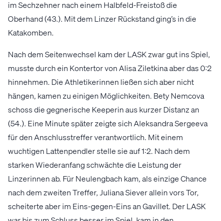
im Sechzehner nach einem Halbfeld-Freistoß die
Oberhand (43.). Mit dem Linzer Rückstand ging’s in die
Katakomben.
Nach dem Seitenwechsel kam der LASK zwar gut ins Spiel,
musste durch ein Kontertor von Alisa Ziletkina aber das 0:2
hinnehmen. Die Athletikerinnen ließen sich aber nicht
hängen, kamen zu einigen Möglichkeiten. Bety Nemcova
schoss die gegnerische Keeperin aus kurzer Distanz an
(54.). Eine Minute später zeigte sich Aleksandra Sergeeva
für den Anschlusstreffer verantwortlich. Mit einem
wuchtigen Lattenpendler stelle sie auf 1:2. Nach dem
starken Wiederanfang schwächte die Leistung der
Linzerinnen ab. Für Neulengbach kam, als einzige Chance
nach dem zweiten Treffer, Juliana Siever allein vors Tor,
scheiterte aber im Eins-gegen-Eins an Gavillet. Der LASK
war bis zum Schluss besser im Spiel, kam in den