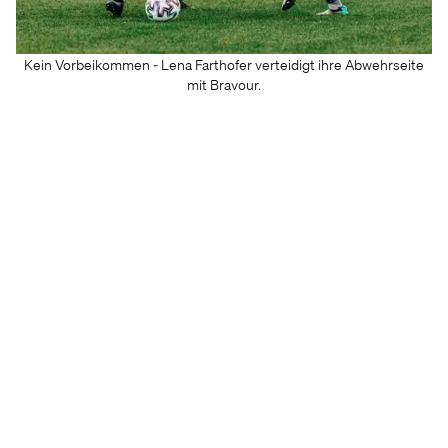
Kein Vorbeikommen - Lena Farthofer verteidigt ihre Abwehrseite
mit Bravour.
Apropos Tabellenführer. Am kommenden Samstag, den
18.5., empfangt ihr den Tabellenzweiten aus Pinzgau. In
diesem Spiel könnt ihr den direkten Aufstieg in die erste
Bundesliga fixieren. Das Hinspiel (1:1, Anm.) war eine enge
Kiste, oder?
Es war eine Herausforderung, weil wir den Gegner noch
nicht kannten und auswärts spielen mussten. Ich hatte auf
meiner Seite eine schnelle Spielerin, gegen die ich
ranmusste. Wir hatten damals einige Ausfälle, die wir
dennoch wettmachen konnten. Das 1:1 war unterm Strich
gerechtfertigt.