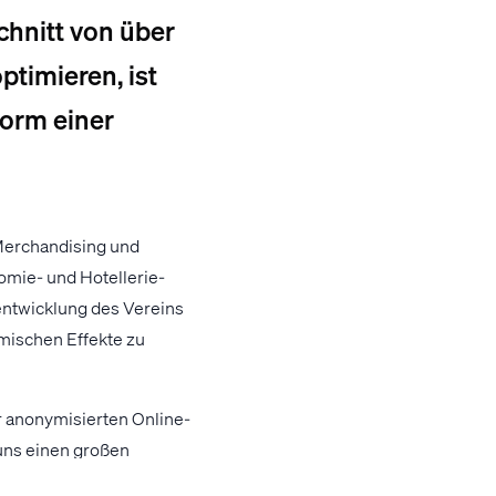
chnitt von über
ptimieren, ist
Form einer
 Merchandising und
omie- und Hotellerie-
entwicklung des Vereins
mischen Effekte zu
er anonymisierten Online-
uns einen großen