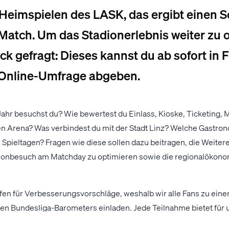
Heimspielen des LASK, das ergibt einen S
Match. Um das Stadionerlebnis weiter zu o
k gefragt: Dieses kannst du ab sofort in 
Online-Umfrage abgeben.
Jahr besuchst du? Wie bewertest du Einlass, Kioske, Ticketing,
en Arena? Was verbindest du mit der Stadt Linz? Welche Gastron
 Spieltagen? Fragen wie diese sollen dazu beitragen, die Weiter
dionbesuch am Matchday zu optimieren sowie die regionalökono
ffen für Verbesserungsvorschläge, weshalb wir alle Fans zu ein
n Bundesliga-Barometers einladen. Jede Teilnahme bietet für 
ge Feedback einfließen zu lassen.