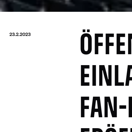
23.2.2023
ÖFFE
EINL
FAN-