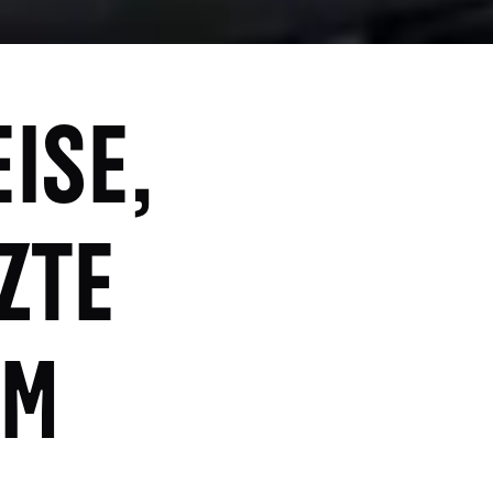
ISE,
ZTE
EM