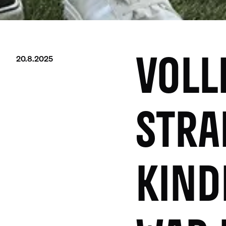
20.8.2025
VOLL
STRA
KIND