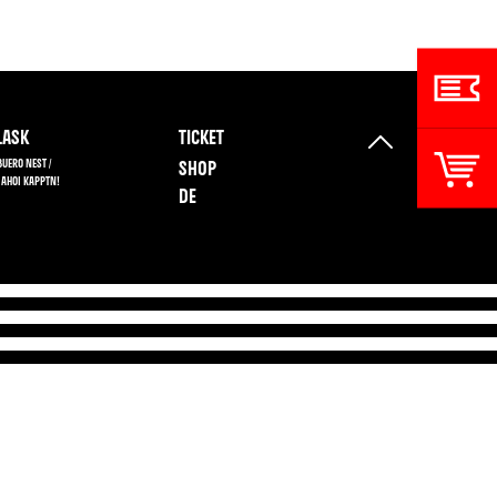
ASK
TICKET
BUERO NEST /
SHOP
 AHOI KAPPTN!
DE