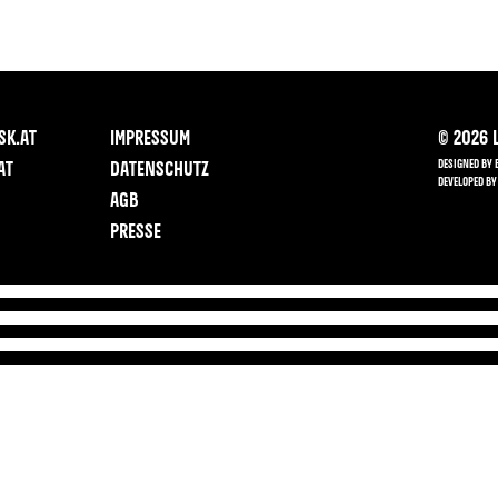
SK.AT
IMPRESSUM
©
2026
L
DESIGNED BY 
AT
DATENSCHUTZ
DEVELOPED BY
AGB
PRESSE