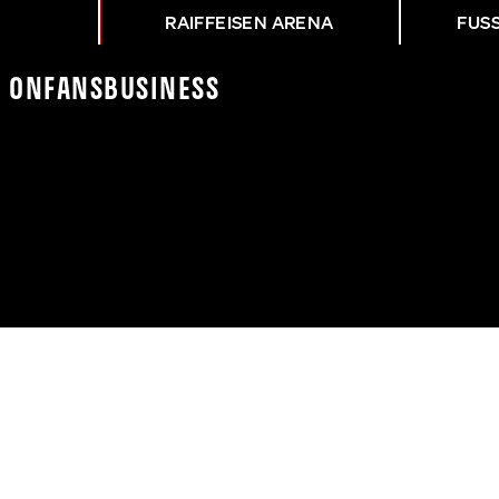
RAIFFEISEN ARENA
FUS
K On
Fans
Business
P-VIERTEFINALE