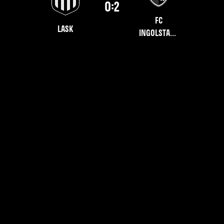
0:2
FC
LASK
Ingolstadt
04