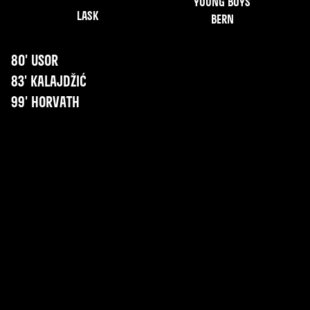
Young Boys
LASK
Bern
80' Usor
83' Kalajdžić
99' Horvath