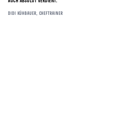
auch absolut verdient.“
Didi Kühbauer
, Cheftrainer
ALLE NEWS
Mehr News
4.8.2026
3.8.2026