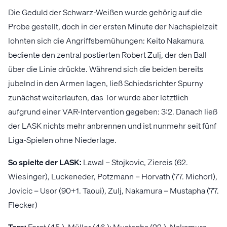
Die Geduld der Schwarz-Weißen wurde gehörig auf die
Probe gestellt, doch in der ersten Minute der Nachspielzeit
lohnten sich die Angriffsbemühungen: Keito Nakamura
bediente den zentral postierten Robert Zulj, der den Ball
über die Linie drückte. Während sich die beiden bereits
jubelnd in den Armen lagen, ließ Schiedsrichter Spurny
zunächst weiterlaufen, das Tor wurde aber letztlich
aufgrund einer VAR-Intervention gegeben: 3:2. Danach ließ
der LASK nichts mehr anbrennen und ist nunmehr seit fünf
Liga-Spielen ohne Niederlage.
So spielte der LASK:
Lawal – Stojkovic, Ziereis (62.
Wiesinger), Luckeneder, Potzmann – Horvath (77. Michorl),
Jovicic – Usor (90+1. Taoui), Zulj, Nakamura – Mustapha (77.
Flecker)
Tore:
Forst (45.), Müller (46.); Mustapha (22.), Nakamura