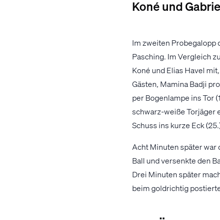
Koné und Gabriel
Im zweiten Probegalopp 
Pasching. Im Vergleich z
Koné und Elias Havel mit,
Gästen, Mamina Badji pro
per Bogenlampe ins Tor (1
schwarz-weiße Torjäger 
Schuss ins kurze Eck (25.)
Acht Minuten später war 
Ball und versenkte den Bal
Drei Minuten später macht
beim goldrichtig postiert