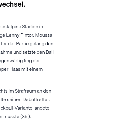
wechsel.
stalpine Stadion in
nge Lenny Pintor, Moussa
ffer der Partie gelang den
nahme und setzte den Ball
egenwärtig fing der
eper Haas mit einem
chts im Strafraum an den
lte seinen Debüttreffer.
Eckball-Variante landete
n musste (36.).