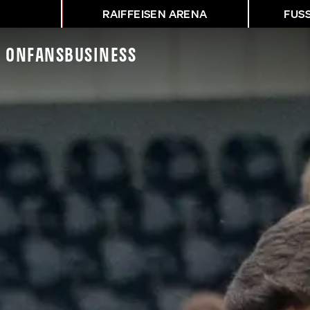
RAIFFEISEN ARENA
FUS
K On
Fans
Business