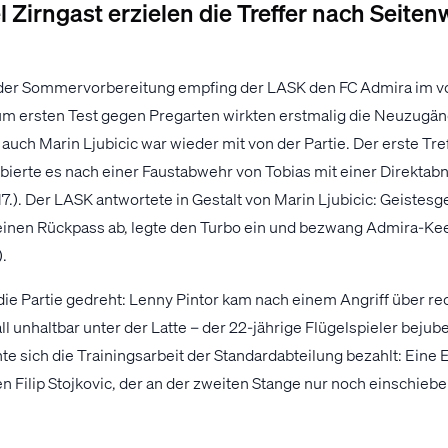
 Zirngast erzielen die Treffer nach Seiten
der Sommervorbereitung empfing der LASK den FC Admira im voe
um ersten Test gegen Pregarten wirkten erstmalig die Neuzugä
 auch Marin Ljubicic war wieder mit von der Partie. Der erste Tre
bierte es nach einer Faustabwehr von Tobias mit einer Direktab
7.). Der LASK antwortete in Gestalt von Marin Ljubicic: Geistesg
einen Rückpass ab, legte den Turbo ein und bezwang Admira-Ke
.
die Partie gedreht: Lenny Pintor kam nach einem Angriff über re
l unhaltbar unter der Latte – der 22-jährige Flügelspieler bejube
e sich die Trainingsarbeit der Standardabteilung bezahlt: Eine 
en Filip Stojkovic, der an der zweiten Stange nur noch einschiebe