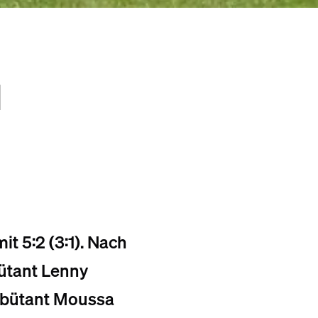
G
t 5:2 (3:1). Nach
ütant Lenny
Debütant Moussa