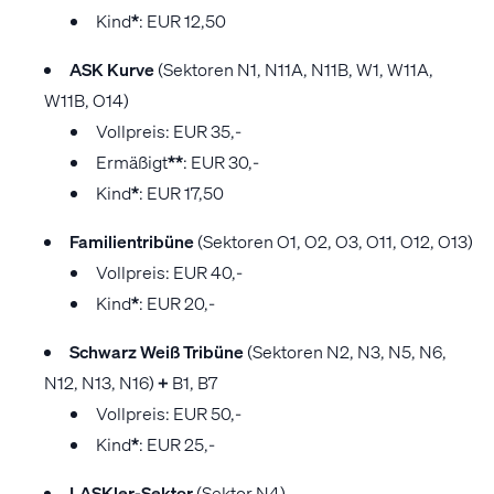
Kind
*
: EUR 12,50
ASK Kurve
(Sektoren N1, N11A, N11B, W1, W11A,
W11B, O14)
Vollpreis: EUR 35,-
Ermäßigt
*
*
: EUR 30,-
Kind
*
: EUR 17,50
Familientribüne
(Sektoren O1, O2, O3, O11, O12, O13)
Vollpreis: EUR 40,-
Kind
*
: EUR 20,-
Schwarz Weiß Tribüne
(Sektoren N2, N3, N5, N6,
N12, N13, N16)
+
B1, B7
Vollpreis: EUR 50,-
Kind
*
: EUR 25,-
LASKler-Sektor
(Sektor N4)