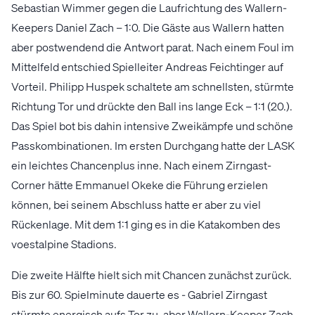
Sebastian Wimmer gegen die Laufrichtung des Wallern-
Keepers Daniel Zach – 1:0. Die Gäste aus Wallern hatten
aber postwendend die Antwort parat. Nach einem Foul im
Mittelfeld entschied Spielleiter Andreas Feichtinger auf
Vorteil. Philipp Huspek schaltete am schnellsten, stürmte
Richtung Tor und drückte den Ball ins lange Eck – 1:1 (20.).
Das Spiel bot bis dahin intensive Zweikämpfe und schöne
Passkombinationen. Im ersten Durchgang hatte der LASK
ein leichtes Chancenplus inne. Nach einem Zirngast-
Corner hätte Emmanuel Okeke die Führung erzielen
können, bei seinem Abschluss hatte er aber zu viel
Rückenlage. Mit dem 1:1 ging es in die Katakomben des
voestalpine Stadions.
Die zweite Hälfte hielt sich mit Chancen zunächst zurück.
Bis zur 60. Spielminute dauerte es - Gabriel Zirngast
stürmte energisch aufs Tor zu, aber Wallern-Keeper Zach