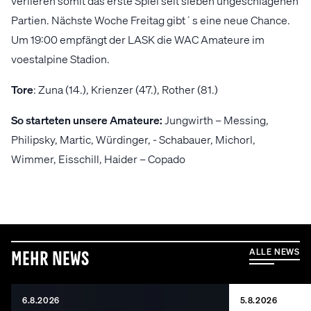
verlieren somit das erste Spiel seit sieben ungeschlagenen
Partien. Nächste Woche Freitag gibt´s eine neue Chance.
Um 19:00 empfängt der LASK die WAC Amateure im
voestalpine Stadion.
Tore
: Zuna (14.), Krienzer (47.), Rother (81.)
So starteten unsere Amateure:
Jungwirth – Messing,
Philipsky, Martic, Würdinger, - Schabauer, Michorl,
Wimmer, Eisschill, Haider – Copado
ALLE NEWS
Mehr News
6.8.2026
5.8.2026