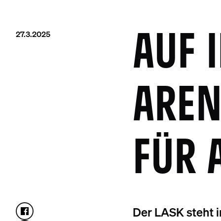
27.3.2025
AUF 
AREN
FÜR 
Der LASK steht 