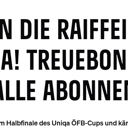
IN DIE RAIFFE
A! TREUEBO
ALLE ABONNE
im Halbfinale des Uniqa ÖFB-Cups und k