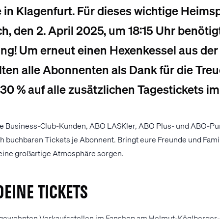
e in Klagenfurt. Für dieses wichtige Heims
, den 2. April 2025, um 18:15 Uhr benöti
ng! Um erneut einen Hexenkessel aus der 
ten alle Abonnenten als Dank für die Treu
0 % auf alle zusätzlichen Tagestickets im 
 alle Business-Club-Kunden, ABO LASKler, ABO Plus- und ABO-Pur
h buchbaren Tickets je Abonnent. Bringt eure Freunde und Famil
eine großartige Atmosphäre sorgen.
deine Tickets
e gewohnten Verkaufsstellen im Fanshop am Helmut-Köglberger-P