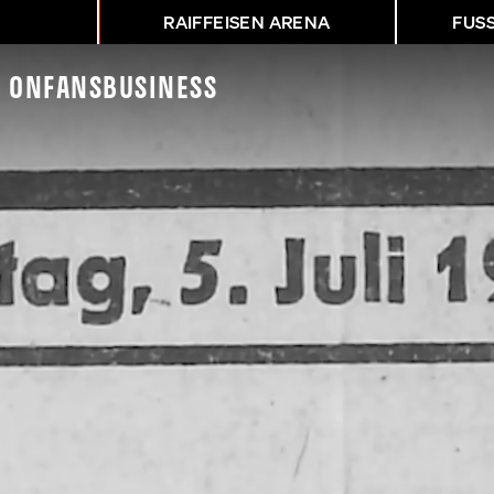
RAIFFEISEN ARENA
FUS
K On
Fans
Business