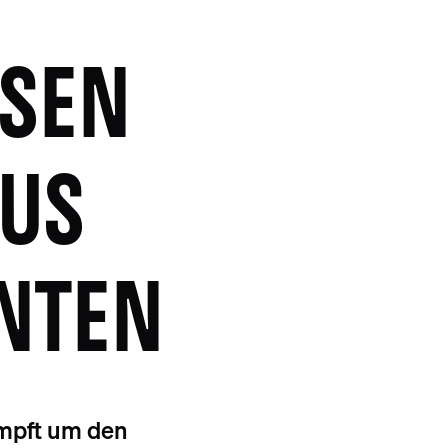
ISEN
NUS
NTEN
ämpft um den