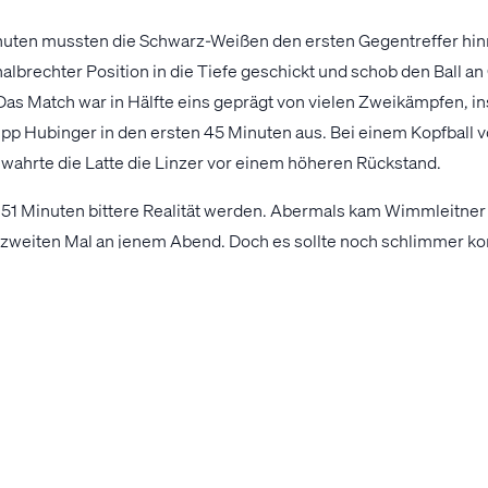
nuten mussten die Schwarz-Weißen den ersten Gegentreffer hi
brechter Position in die Tiefe geschickt und schob den Ball an 
. Das Match war in Hälfte eins geprägt von vielen Zweikämpfen, 
ilipp Hubinger in den ersten 45 Minuten aus. Bei einem Kopfball
wahrte die Latte die Linzer vor einem höheren Rückstand.
h 51 Minuten bittere Realität werden. Abermals kam Wimmleitne
 zweiten Mal an jenem Abend. Doch es sollte noch schlimmer k
ion, im Zentrum durfte Tobias Schott ungestört per Kopf zum 3:0
 später schlugen die Gäste aus dem Innviertel ein viertes Mal 
r von der eigenen Spieleröffnung das Mittelfeld und kombinierte
n Ball über die Linie stocherte.
ien zu diesem Zeitpunkt unumgänglich, doch die Schwarz-Weiß
ich ins Spiel zurück. Der erste Hoffnungsschimmer keimte mit
orarbeit des ebenso eingewechselten Serigne Fall aus kurzer D