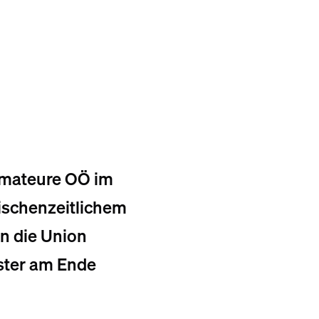
Amateure OÖ im
wischenzeitlichem
n die Union
ister am Ende