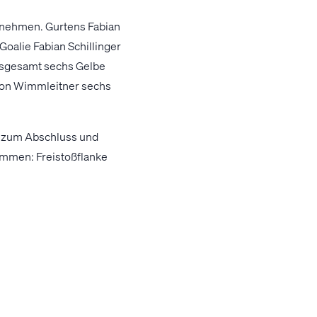
nnehmen. Gurtens Fabian
Goalie Fabian Schillinger
insgesamt sechs Gelbe
 von Wimmleitner sechs
r zum Abschluss und
ommen: Freistoßflanke
 einnetzen (57.).
zu: Mit wenigen Stationen
n sich in die gegnerische
en bewiesen Moral und
 dem 1:4 durch Sammy
istanz einschob (64.).