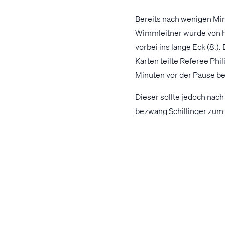
Bereits nach wenigen Mi
Wimmleitner wurde von hal
vorbei ins lange Eck (8.)
Karten teilte Referee Ph
Minuten vor der Pause be
Dieser sollte jedoch nac
bezwang Schillinger zum
von der rechten Halbposit
Wiederum nur vier Minuten
überbrückten die Gurtene
Box, wo Felix Sickinger de
Eine Heimniederlage sch
Charakter und kämpften s
Mohammad auf, der nach V