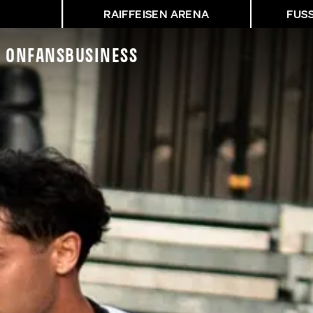
RAIFFEISEN ARENA
FUS
K On
Fans
Business