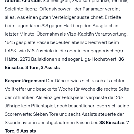
Andres Andrade:
Schnelligkeit, Zweikampfstärke, Technik,
Spielintelligenz, Offensivpower - der Panamaer vereint
alles, was einen guten Verteidiger auszeichnet. Erzielte
beim legendären 3:3 gegen Hartberg den Ausgleich in
letzter Minute. Übernahm als Vize-Kapitän Verantwortung,
1645 gespielte Pässe bedeuten ebenso Bestwert beim
LASK, wie 816 Zuspiele in die oder in der gegnerische(n)
Hälfte. 2273 Ballaktionen sind sogar Liga-Höchstwert.
36
Einsätze, 3 Tore, 3 Assists
Kasper Jörgensen:
Der Däne erwies sich rasch als echter
Volltreffer und beackerte Woche für Woche die rechte Seite
der Athletiker. Als einziger Feldspieler verpasste der 26-
Jährige kein Pflichtspiel, noch beachtlicher lesen sich seine
Scorerwerte: Sieben Tore und sechs Assists steuerte der
Skandinavier in der abgelaufenen Saison bei.
38 Einsätze, 7
Tore, 6 Assists