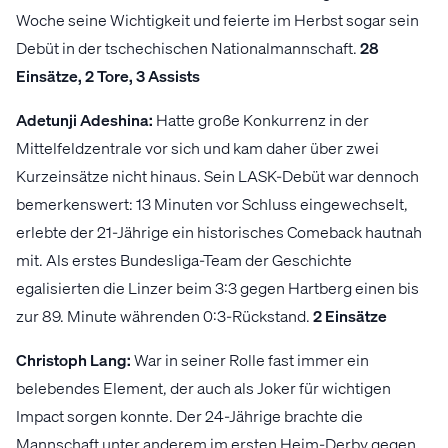
Woche seine Wichtigkeit und feierte im Herbst sogar sein
Debüt in der tschechischen Nationalmannschaft.
28
Einsätze, 2 Tore, 3 Assists
Adetunji Adeshina:
Hatte große Konkurrenz in der
Mittelfeldzentrale vor sich und kam daher über zwei
Kurzeinsätze nicht hinaus. Sein LASK-Debüt war dennoch
bemerkenswert: 13 Minuten vor Schluss eingewechselt,
erlebte der 21-Jährige ein historisches Comeback hautnah
mit. Als erstes Bundesliga-Team der Geschichte
egalisierten die Linzer beim 3:3 gegen Hartberg einen bis
zur 89. Minute währenden 0:3-Rückstand.
2 Einsätze
Christoph Lang:
War in seiner Rolle fast immer ein
belebendes Element, der auch als Joker für wichtigen
Impact sorgen konnte. Der 24-Jährige brachte die
Mannschaft unter anderem im ersten Heim-Derby gegen