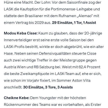
Hüne eine Macht. Der Lohn: Vor dem Saisonfinale zog der
LASK die Kaufoption für die Portimonense-Leihgabe und
stattete den Brasilianer mit dem Rufnamen „Alemao“ mit
einem Vertrag bis 2029 aus.
29 Einsätze, 1 Tor, 1 Assist
Modou Keba Cisse:
Kaum zu glauben, dass der 20-jährige
Innenverteidiger erst seine erste volle Saison bei den
LASK-Profis bestritt, wirkte er doch abgebrüht, wie ein alter
Hase. Neben seinen Defensivqualitäten steuerte Cisse
auch zwei wichtige Treffer in der Meistergruppe gegen
Austria Wien und RB Salzburg bei. Weist mit 62,4 Prozent
die beste Zweikampfquote im LASK-Team auf, ehe er sich,
wie schon im Vorjahr fixiert, im Sommer Aston Villa
anschließt.
30 Einsätze, 3 Tore, 3 Assists
Cheikne Kebe:
Dem Youngster mit der höchsten
Rückennummer des Teams war es vorbehalten, als Erster