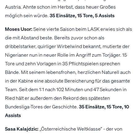
Austria. Ahnte schon im Herbst, dass heuer Großes
möglich sein würde.
35 Einsätze, 15 Tore, 5 Assists
Moses Usor:
Seine vierte Saison beim LASK erwies sich als
die mit Abstand beste. Bereits zuvor schon als
dribbelstarker, quirliger Wirbelwind bekannt, mutierte der
Nigerianer nun in neuer Rolle im Angriff zum Torjäger. 15
Tore und zehn Vorlagen in 35 Pflichtspielen sprechen
Bände. Mit seinem lebensfrohen, herzlichen Naturell auch
in der Kabine eine absolute Bereicherung für das gesamte
Team. Seit dem 1:1 nach 102 Minuten und 47 Sekunden in
Ried hält er außerdem den Rekord des spätesten
Bundesliga-Tores der Geschichte.
35 Einsätze, 15 Tore, 10
Assists
Sasa Kalajdzic:
„Österreichische Weltklasse“ - der von
Sasa Kalajdzic kreierte Ausdruck trifft definitiv auch auf ihn