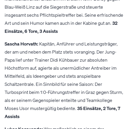
Blau-Weiß Linz auf die Siegerstraße und steuerte
insgesamt sechs Pflichtspieltreffer bei. Seine erfrischende
Art und sein Humor kamen auch in der Kabine gut an.
32
Einsätze, 6 Tore, 3 Assists
Sascha Horvath:
Kapitän, Anführer und Leistungsträger,
der am und neben dem Platz stets voranging. Der Jung-
Papa lief unter Trainer Didi Kühbauer zur absoluten
Höchstform auf, agierte als unermüdlicher Antreiber im
Mittelfeld, als Ideengeber und stets anspielbare
Schaltzentrale. Ein Sinnbild für seine Saison: Der
Turbosprint beim 1:0-Führungstreffer in Graz gegen Sturm,
als er seinem Gegenspieler enteilte und Teamkollege
Moses Usor mustergültig bediente.
35 Einsätze, 2 Tore, 7
Assists
Lukas Kacavenda:
War maßgeblich an einem der