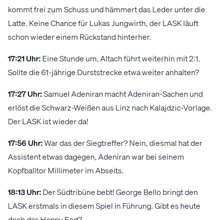
kommt frei zum Schuss und hämmert das Leder unter die
Latte. Keine Chance für Lukas Jungwirth, der LASK läuft
schon wieder einem Rückstand hinterher.
17:21 Uhr:
Eine Stunde um, Altach führt weiterhin mit 2:1.
Sollte die 61-jährige Durststrecke etwa weiter anhalten?
17:27 Uhr:
Samuel Adeniran macht Adeniran-Sachen und
erlöst die Schwarz-Weißen aus Linz nach Kalajdzic-Vorlage.
Der LASK ist wieder da!
17:56 Uhr:
War das der Siegtreffer? Nein, diesmal hat der
Assistent etwas dagegen, Adeniran war bei seinem
Kopfballtor Millimeter im Abseits.
18:13 Uhr:
Der Südtribüne bebt! George Bello bringt den
LASK erstmals in diesem Spiel in Führung. Gibt es heute
doch das Happy End?