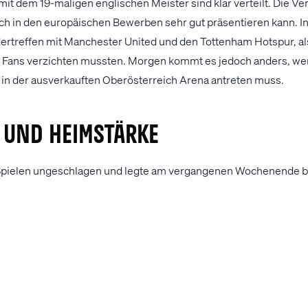
mit dem 19-maligen englischen Meister sind klar verteilt. Die Ve
ich in den europäischen Bewerben sehr gut präsentieren kann. I
ertreffen mit Manchester United und den Tottenham Hotspur, als
r Fans verzichten mussten. Morgen kommt es jedoch anders, we
 in der ausverkauften Oberösterreich Arena antreten muss.
 und Heimstärke
n Spielen ungeschlagen und legte am vergangenen Wochenende b
 Generalprobe hin. Auch der FC Liverpool ist gut in die Saison g
der Premier League noch keines ihrer fünf Spiele verloren (vier
erlor der LASK bisher lediglich zwei Begegnungen. Das Aufeina
mstärke aber vor eine neue Herausforderung stellen. Der Abweh
der wird ein arbeitsreicher Abend bevorstehen, wenn am Donne