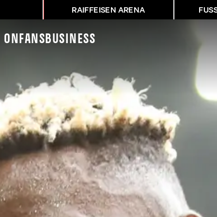
RAIFFEISEN ARENA
FUS
K On
Fans
Business