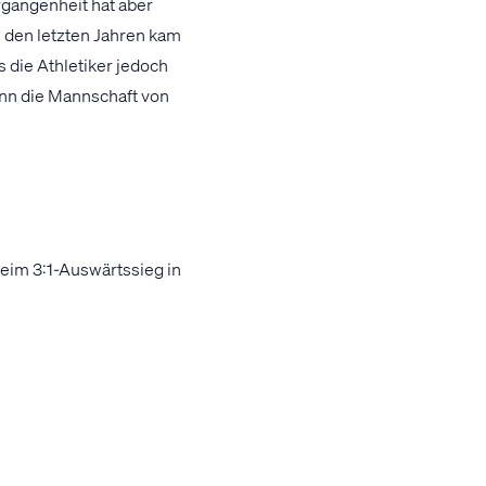
rgangenheit hat aber
n den letzten Jahren kam
 die Athletiker jedoch
nn die Mannschaft von
eim 3:1-Auswärtssieg in
estartet. So haben
 Siege, ein
ndertreffen mit dem FC
rreihe von LASK-
rstag der 300-Millionen-