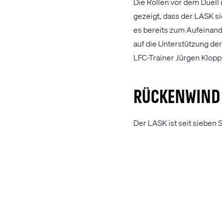
Die Rollen vor dem Duell 
gezeigt, dass der LASK s
es bereits zum Aufeinand
auf die Unterstützung de
LFC-Trainer Jürgen Klopp
Rückenwind
Der LASK ist seit siebe
Klagenfurt eine gelungene
Mohamed Salah und Co. in 
Unentschieden).
In seiner neuen Heimat v
Liverpool wird diese Hei
Cheftrainer Thomas Sage