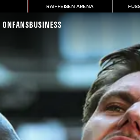
RAIFFEISEN ARENA
FUS
K On
Fans
Business