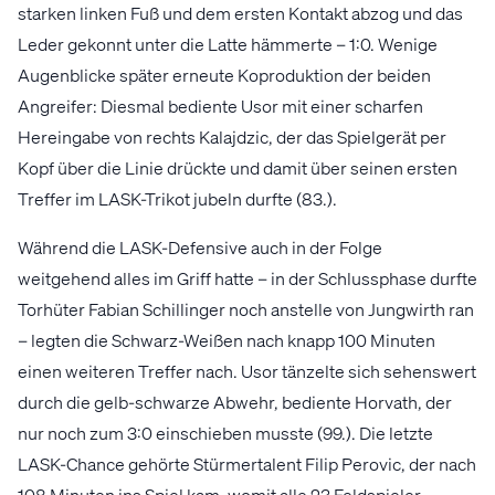
starken linken Fuß und dem ersten Kontakt abzog und das
Leder gekonnt unter die Latte hämmerte – 1:0. Wenige
Augenblicke später erneute Koproduktion der beiden
Angreifer: Diesmal bediente Usor mit einer scharfen
Hereingabe von rechts Kalajdzic, der das Spielgerät per
Kopf über die Linie drückte und damit über seinen ersten
Treffer im LASK-Trikot jubeln durfte (83.).
Während die LASK-Defensive auch in der Folge
weitgehend alles im Griff hatte – in der Schlussphase durfte
Torhüter Fabian Schillinger noch anstelle von Jungwirth ran
– legten die Schwarz-Weißen nach knapp 100 Minuten
einen weiteren Treffer nach. Usor tänzelte sich sehenswert
durch die gelb-schwarze Abwehr, bediente Horvath, der
nur noch zum 3:0 einschieben musste (99.). Die letzte
LASK-Chance gehörte Stürmertalent Filip Perovic, der nach
108 Minuten ins Spiel kam, womit alle 23 Feldspieler