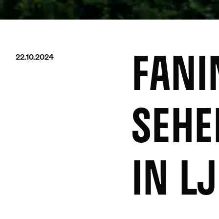
22.10.2024
FANI
SEHE
IN L