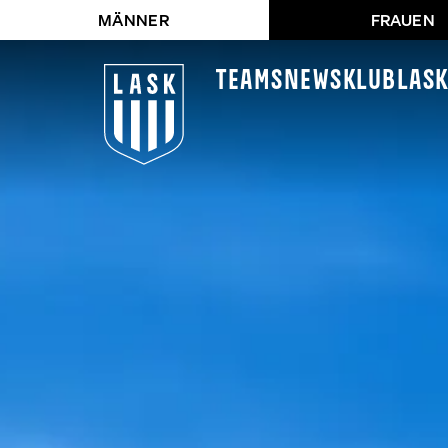
MÄNNER
FRAUEN
Teams
News
Klub
LAS