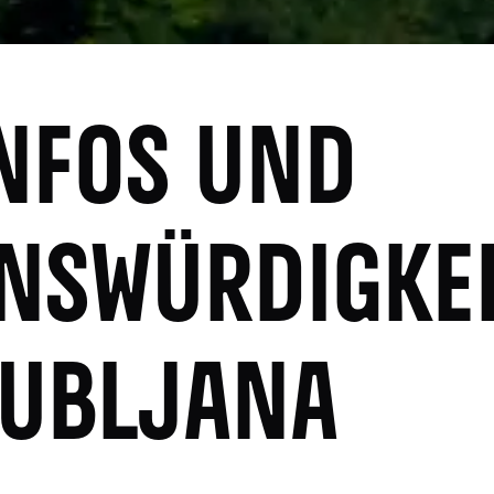
NFOS UND
NSWÜRDIGKE
JUBLJANA