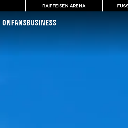
RAIFFEISEN ARENA
FUS
K On
Fans
Business