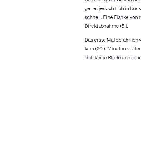
geriet jedoch früh in Rüc
schnell. Eine Flanke von 
Direktabnahme (5.).
Das erste Mal gefährlich
kam (20.). Minuten später
sich keine Blöße und schob
Trotz einiger guter Torm
nutzten einen Patzer in d
1:2 (34.). Das kleine OÖ-D
Halbzeitpfiff glich nämli
Verteidigung aus (45.). M
Unsere LASKler waren mit
Möglichkeiten auf den Führ
bekamen die Rieder nicht 