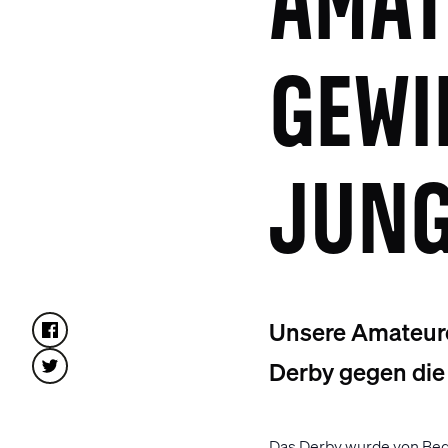
MATE
EWIN
UNGE
Unsere Amateure
Derby gegen die 
Das Derby wurde von Beg