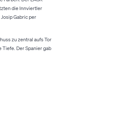
ten die Innviertler
 Josip Gabric per
uss zu zentral aufs Tor
e Tiefe. Der Spanier gab
t in Führung. Die Gäste
ungwirth und erzielte das
genau zu sein. Mit dem
e Innviertler
takomben.
e sofort zwei gute
warten. Eine Flanke
ley-Aufsetzer die 3:2-