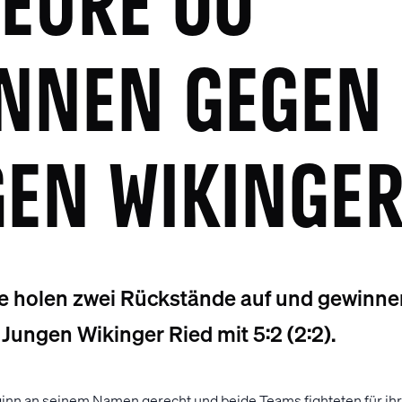
URE OÖ G
NEN GEGEN DI
N WIKINGER
 holen zwei Rückstände auf und gewinne
Jungen Wikinger Ried mit 5:2 (2:2).
inn an seinem Namen gerecht und beide Teams fighteten für ih