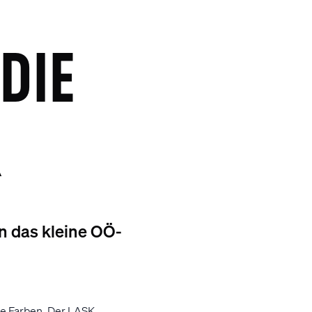
E J
n das kleine OÖ-
re Farben. Der LASK