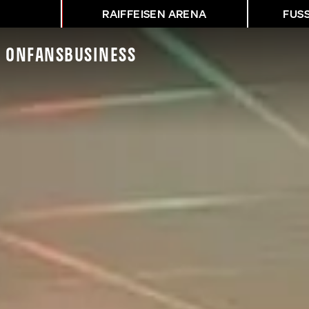
RAIFFEISEN ARENA
FUS
K On
Fans
Business