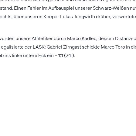
kstand. Einen Fehler im Aufbauspiel unserer Schwarz-Weißen nutz
rechts, über unseren Keeper Lukas Jungwirth drüber, verwertete
 wurden unsere Athletiker durch Marco Kadlec, dessen Distanzsch
 egalisierte der LASK: Gabriel Zirngast schickte Marco Toro in di
 ins linke untere Eck ein – 1:1 (24.).
öglichkeiten unserer Amateure gingen die Jungen Wikinger erneu
er Linzer Hintermannschaft, Roman Steinmann stand allein vor J
erby hatte einiges zu bieten. Vier Tore in der ersten Hälfte, um 
ch Patrick Plojer noch nach einem sehenswerten Sololauf durch di
it einem leistungsgerechten 2:2 ging es für die Teams in die Ka
 dem Wiederanpfiff voller Offensiv-Tatendrang. Marco Toro hatt
ungstreffer, der ließ jedoch bis in die 65. Spielminute auf sich 
sauber geklärt. Toro war optimal postiert und hämmerte per Vol