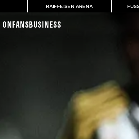
RAIFFEISEN ARENA
FUS
K On
Fans
Business