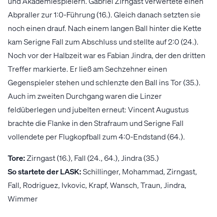
und Akademiespielern. Gabriel Zirngast verwertete einen
Abpraller zur 1:0-Führung (16.). Gleich danach setzten sie
noch einen drauf. Nach einem langen Ball hinter die Kette
kam Serigne Fall zum Abschluss und stellte auf 2:0 (24.).
Noch vor der Halbzeit war es Fabian Jindra, der den dritten
Treffer markierte. Er ließ am Sechzehner einen
Gegenspieler stehen und schlenzte den Ball ins Tor (35.).
Auch im zweiten Durchgang waren die Linzer
feldüberlegen und jubelten erneut: Vincent Augustus
brachte die Flanke in den Strafraum und Serigne Fall
vollendete per Flugkopfball zum 4:0-Endstand (64.).
Tore:
Zirngast (16.), Fall (24., 64.), Jindra (35.)
So startete der LASK:
Schillinger, Mohammad, Zirngast,
Fall, Rodriguez, Ivkovic, Krapf, Wansch, Traun, Jindra,
Wimmer