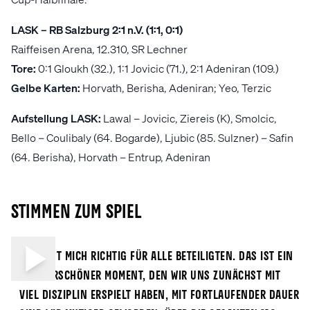
LASK – RB Salzburg 2:1 n.V. (1:1, 0:1)
Raiffeisen Arena, 12.310, SR Lechner
Tore:
0:1 Gloukh (32.), 1:1 Jovicic (71.), 2:1 Adeniran (109.)
Gelbe Karten:
Horvath, Berisha, Adeniran; Yeo, Terzic
Aufstellung LASK:
Lawal – Jovicic, Ziereis (K), Smolcic,
Bello – Coulibaly (64. Bogarde), Ljubic (85. Sulzner) – Safin
(64. Berisha), Horvath – Entrup, Adeniran
Stimmen zum Spiel
„
Es freut mich richtig für alle Beteiligten. Das ist ein
wunderschöner Moment, den wir uns zunächst mit
viel Disziplin erspielt haben, mit fortlaufender Dauer