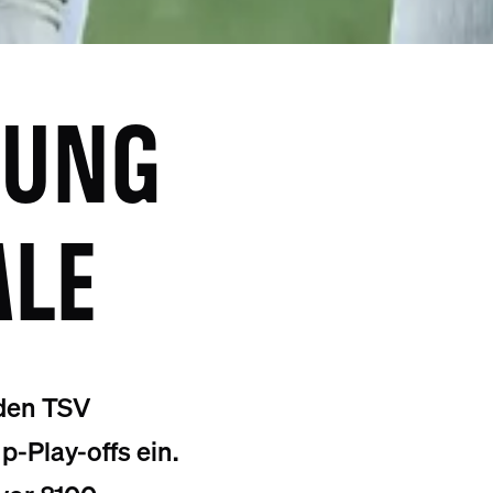
RUNG
ALE
 den TSV
-Play-offs ein.