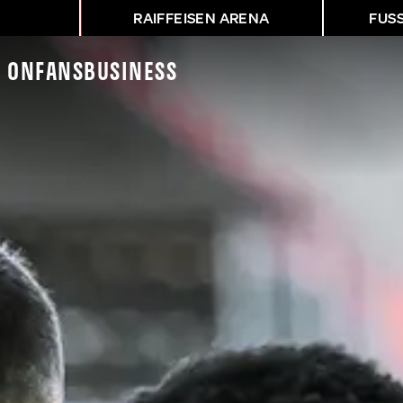
RAIFFEISEN ARENA
FUS
K On
Fans
Business