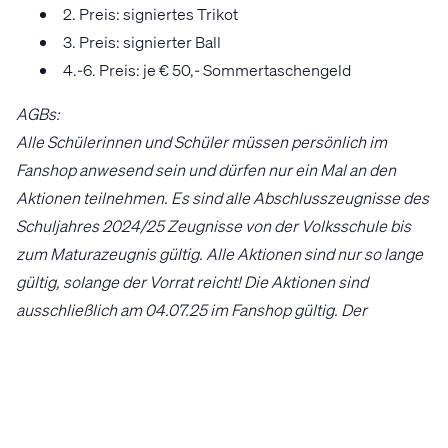
2. Preis: signiertes Trikot
3. Preis: signierter Ball
4.-6. Preis: je € 50,- Sommertaschengeld
AGBs:
Alle Schülerinnen und Schüler
müssen persönlich im
Fanshop anwesend sein und
dürfen nur ein Mal an den
Aktionen teilnehmen. Es sind alle
Abschlusszeugnisse des
Schuljahres 2024/25
Zeugnisse von der Volksschule bis
zum Maturazeugnis gültig. Alle Aktionen sind nur so lange
gültig, solange der Vorrat reicht! Die Aktionen sind
ausschließlich am 04.07.25 im Fanshop gültig. Der
Rechtsweg ist ausgeschlossen. Es besteht kein
Rechtsanspruch auf den Gewinn. Keine Barablöse möglich.
Wir behalten uns das Recht vor, die Teilnahmebedingungen
zu ändern bzw. das Gewinnspiel zu jedem Zeitpunkt ohne