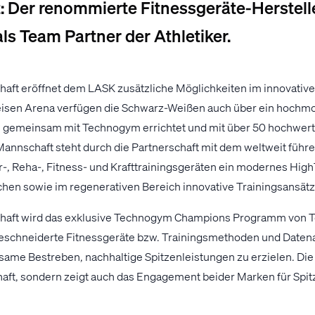
tt: Der renommierte Fitnessgeräte-Herste
als Team Partner der Athletiker.
chaft eröffnet dem LASK zusätzliche Möglichkeiten im innovative
feisen Arena verfügen die Schwarz-Weißen auch über ein hochm
s gemeinsam mit Technogym errichtet und mit über 50 hochwert
Mannschaft steht durch die Partnerschaft mit dem weltweit führ
-, Reha-, Fitness- und Krafttrainingsgeräten ein modernes Hi
chen sowie im regenerativen Bereich innovative Trainingsansätz
chaft wird das exklusive Technogym Champions Programm von
eschneiderte Fitnessgeräte bzw. Trainingsmethoden und Datena
same Bestreben, nachhaltige Spitzenleistungen zu erzielen. Di
aft, sondern zeigt auch das Engagement beider Marken für Spit