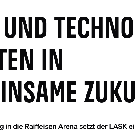
 UND TECHN
TEN IN
INSAME ZUK
n die Raiffeisen Arena setzt der LASK ei