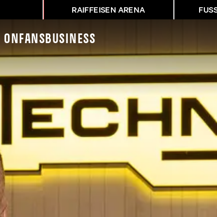
RAIFFEISEN ARENA
FUS
K On
Fans
Business