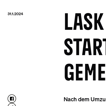
31.1.2024
LASK
STAR
GEME
Nach dem Umzug i