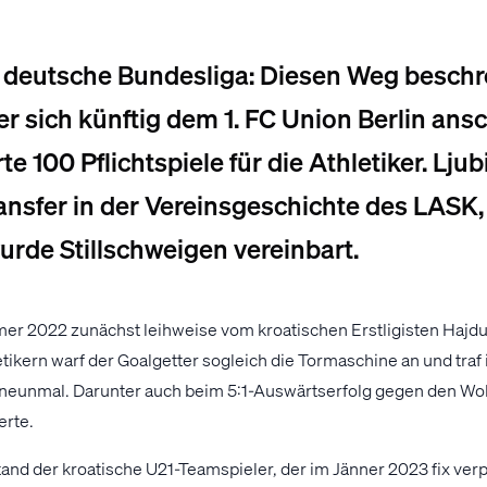
 deutsche Bundesliga: Diesen Weg beschre
er sich künftig dem 1. FC Union Berlin ansc
e 100 Pflichtspiele für die Athletiker. Ljubi
ansfer in der Vereinsgeschichte des LASK,
de Stillschweigen vereinbart.
r 2022 zunächst leihweise vom kroatischen Erstligisten Hajdu
kern warf der Goalgetter sogleich die Tormaschine an und traf i
 neunmal. Darunter auch beim 5:1-Auswärtserfolg gegen den Wol
erte.
tand der kroatische U21-Teamspieler, der im Jänner 2023 fix verp