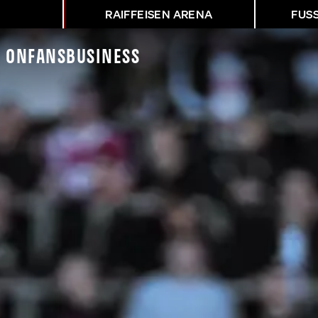
RAIFFEISEN ARENA
FUS
K On
Fans
Business