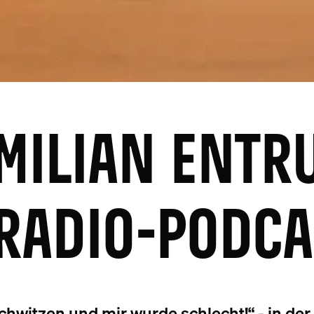
MILIAN ENTR
-RADIO-PODCA
chwitzen und mir wurde schlecht!“ - in d