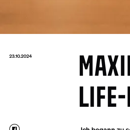
23.10.2024
MAXI
LIFE
„Ich begann zu s