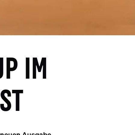
UP IM
ST
er neuen Ausgabe