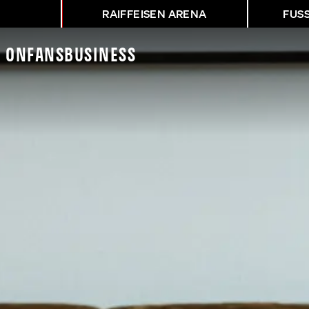
RAIFFEISEN ARENA
FUS
K On
Fans
Business