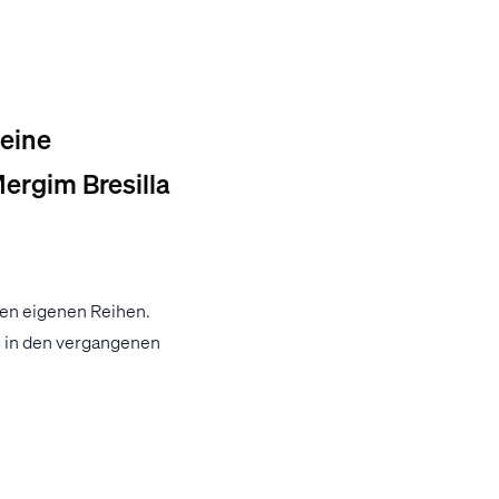
seine
ergim Bresilla
den eigenen Reihen.
ts in den vergangenen
eser verantwortungsvollen
wirtschaftlichen Erfolg