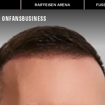
RAIFFEISEN ARENA
FUS
K On
Fans
Business