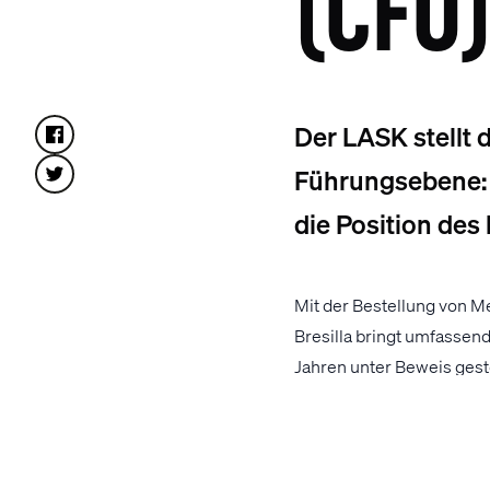
(CFO
Der LASK stellt 
Führungsebene: 
die Position de
Mit der Bestellung von Me
Bresilla bringt umfassend
Jahren unter Beweis geste
„Ich freue mich sehr übe
Rolle weiterzuentwickeln
des Klubs nachhaltig zu s