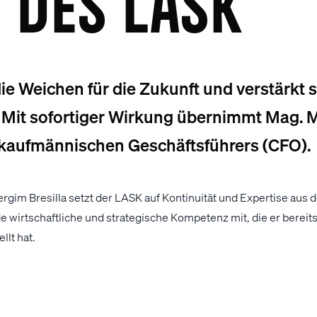
) DES LASK
die Weichen für die Zukunft und verstärkt 
Mit sofortiger Wirkung übernimmt Mag. M
s kaufmännischen Geschäftsführers (CFO).
rgim Bresilla setzt der LASK auf Kontinuität und Expertise aus 
e wirtschaftliche und strategische Kompetenz mit, die er berei
llt hat.
r das Vertrauen des Vereins und die Möglichkeit, den LASK in di
. Gemeinsam mit meinem Team werde ich alles daransetzen, den 
ichern und auszubauen“, sagt Bresilla.