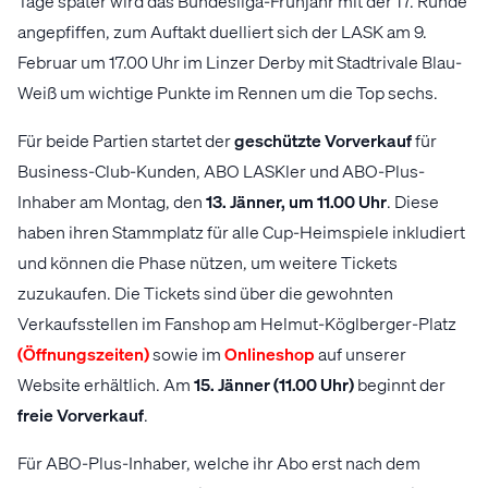
Tage später wird das Bundesliga-Frühjahr mit der 17. Runde
angepfiffen, zum Auftakt duelliert sich der LASK am 9.
Februar um 17.00 Uhr im Linzer Derby mit Stadtrivale Blau-
Weiß um wichtige Punkte im Rennen um die Top sechs.
Für beide Partien startet der
geschützte Vorverkauf
für
Business-Club-Kunden, ABO LASKler und ABO-Plus-
Inhaber am Montag, den
13. Jänner, um 11.00 Uhr
. Diese
haben ihren Stammplatz für alle Cup-Heimspiele inkludiert
und können die Phase nützen, um weitere Tickets
zuzukaufen. Die Tickets sind über die gewohnten
Verkaufsstellen im Fanshop am Helmut-Köglberger-Platz
(Öffnungszeiten)
sowie im
Onlineshop
auf unserer
Website erhältlich. Am
15. Jänner (11.00 Uhr)
beginnt der
freie Vorverkauf
.
Für ABO-Plus-Inhaber, welche ihr Abo erst nach dem