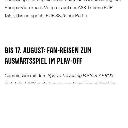
Europa-Viererpack-Vollpreis auf der ASK Tribüne EUR
155,-, das entspricht EUR 38,75 pro Partie.
BIS 17. August: Fan-Reisen zum
Auswärtsspiel im Play-Off
Gemeinsam mit dem
Sports Travelling Partner AEROX
bietet der LASK auch Reisen zum Auswärtsspiel im Play-
Off zur UEFA Europa League an. Die Anmeldefrist dafür
wurde verlängert! Bis 18. August können sich interessierte
Personen unverbindlich unter
https://www.anmeldelink.com/lask-international
anmelden. Ab 18. August wird die Anmeldung zur