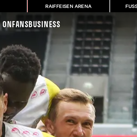
RAIFFEISEN ARENA
FUS
K On
Fans
Business