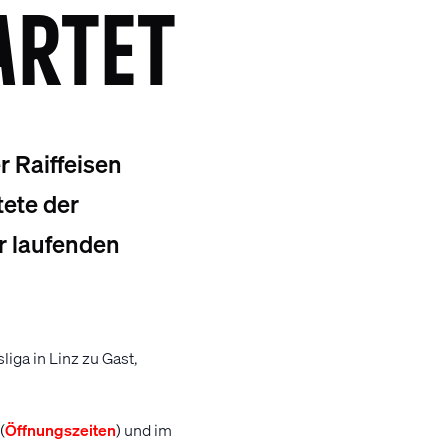
ARTET
r Raiffeisen
tete der
r laufenden
iga in Linz zu Gast,
(
Öffnungszeiten
) und im