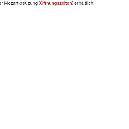
r Mozartkreuzung (
Öffnungszeiten
) erhältlich.
ckets im LINZ AG Familiensekto
artners LINZ AG sind auf der Familientribüne im Sektor O12 500
sowohl für Erwachsene, als auch für Kinder um zehn Euro günsti