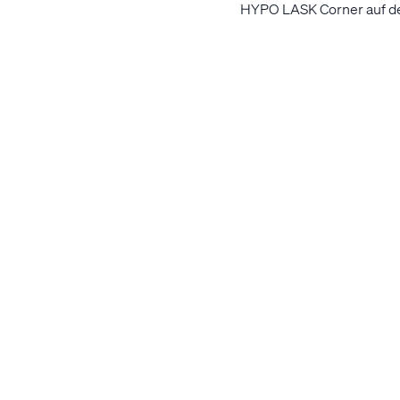
HYPO LASK Corner auf de
Ermäßigte Ti
Dank unseres Mobilitätsp
verfügbar. Diese werden 
angeboten.
Mehr News