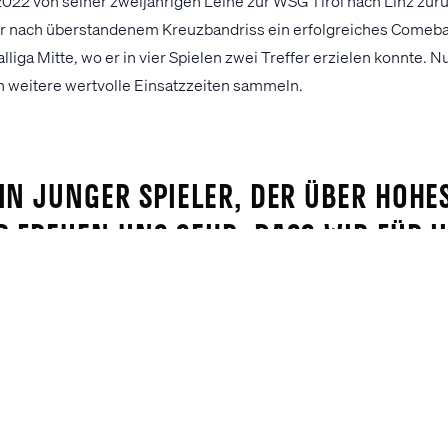
22 von seiner zweijährigen Leihe zur WSG Tirol nach Linz zur
fer nach überstandenem Kreuzbandriss ein erfolgreiches Comeb
liga Mitte, wo er in vier Spielen zwei Treffer erzielen konnte. 
n weitere wertvolle Einsatzzeiten sammeln.
ein junger Spieler, der über hohe
r freuen uns sehr, dass wir für 
unden haben, bei dem er Spielpra
ünschen ihm für die Zeit in Deu
vic, Geschäftsführer Sport