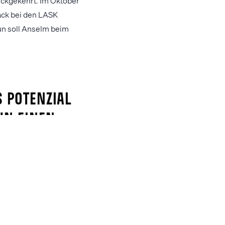
ückgekehrt. Im Oktober
ack bei den LASK
Nun soll Anselm beim
s Potenzial
ihn einen
xis sammeln
tschland