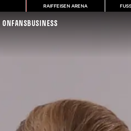
RAIFFEISEN ARENA
FUS
K On
Fans
Business