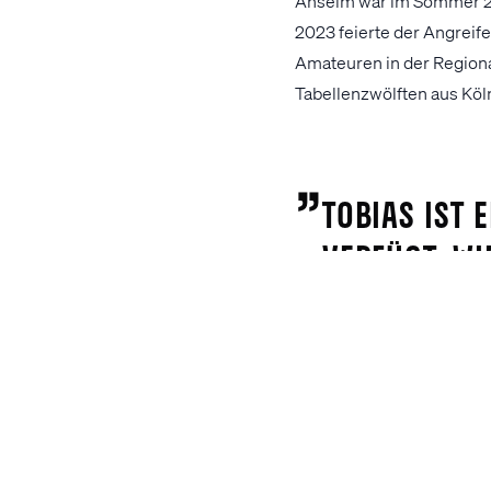
Anselm war im Sommer 20
2023 feierte der Angrei
Amateuren in der Regional
Tabellenzwölften aus Köl
„
Tobias ist 
verfügt. Wi
Verein gef
kann und w
alles Gute.
Radovan Vujano