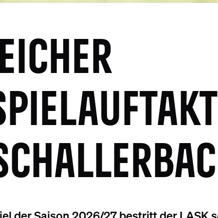
EICHER
SPIELAUFTAKT
SCHALLERBA
iel der Saison 2026/27 bestritt der LASK so