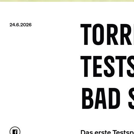
24.6.2026
TORR
TEST
BAD 
Das erste Testsp