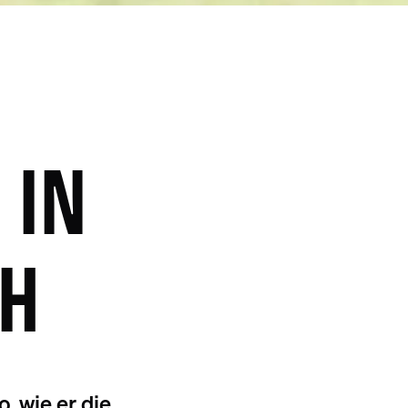
 IN
CH
, wie er die