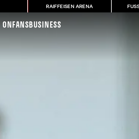
RAIFFEISEN ARENA
FUS
K On
Fans
Business