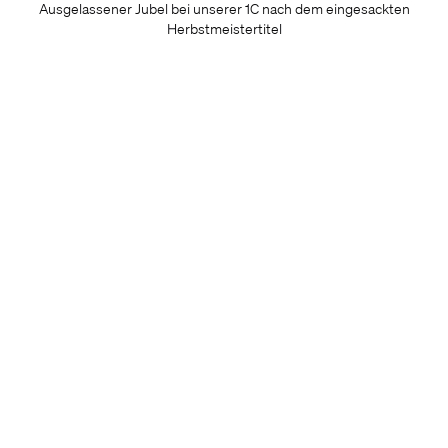
Ausgelassener Jubel bei unserer 1C nach dem eingesackten
Herbstmeistertitel
ALLE NEWS
Mehr News
1.8.2026
1.8.2026