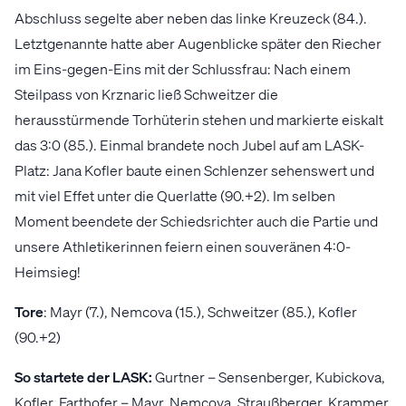
Abschluss segelte aber neben das linke Kreuzeck (84.).
Letztgenannte hatte aber Augenblicke später den Riecher
im Eins-gegen-Eins mit der Schlussfrau: Nach einem
Steilpass von Krznaric ließ Schweitzer die
herausstürmende Torhüterin stehen und markierte eiskalt
das 3:0 (85.). Einmal brandete noch Jubel auf am LASK-
Platz: Jana Kofler baute einen Schlenzer sehenswert und
mit viel Effet unter die Querlatte (90.+2). Im selben
Moment beendete der Schiedsrichter auch die Partie und
unsere Athletikerinnen feiern einen souveränen 4:0-
Heimsieg!
Tore
: Mayr (7.), Nemcova (15.), Schweitzer (85.), Kofler
(90.+2)
So startete der LASK:
Gurtner – Sensenberger, Kubickova,
Kofler, Farthofer – Mayr, Nemcova, Straußberger, Krammer,