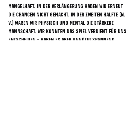
mangelhaft. In der Verlängerung haben wir erneut
die Chancen nicht gemacht. In der zweiten Hälfte (n.
V.) waren wir physisch und mental die stärkere
Mannschaft. Wir konnten das Spiel verdient für uns
entscheiden – haben es aber unnötig spannend
gemacht. Es ist ein verdienter Aufstieg unserer
Mannschaft!“
Benjamin
Stolte
, Cheftrainer
ALLE NEWS
Mehr News