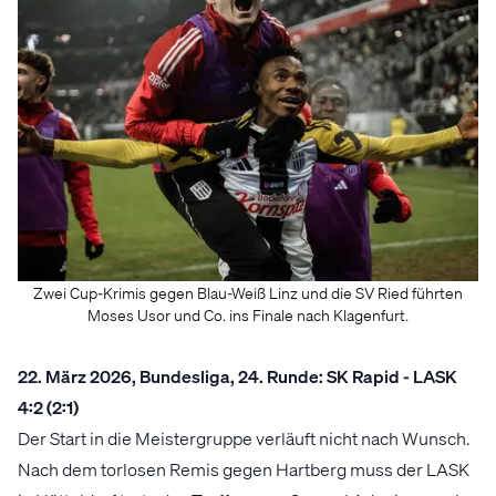
Zwei Cup-Krimis gegen Blau-Weiß Linz und die SV Ried führten
Moses Usor und Co. ins Finale nach Klagenfurt.
22. März 2026, Bundesliga, 24. Runde: SK Rapid - LASK
4:2 (2:1)
Der Start in die Meistergruppe verläuft nicht nach Wunsch.
Nach dem torlosen Remis gegen Hartberg muss der LASK