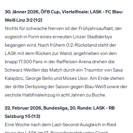
30. Jänner 2026, ÖFB Cup, Viertelfinale: LASK - FC Blau-
Weiß Linz 3:2 (1:2)
Nichts für schwache Nerven ist der Frühjahrsauftakt, der
sogleich in Form eines erneuten Linzer Stadtderbys
begangen wird. Nach frühem 0:2-Rückstand steht der
LASK mit dem Rücken zur Wand, angetrieben von den
knapp 17.500 Fans in der Raiffeisen Arena drehen die
Schwarz-Weißen das Match durch ein Traumtor von Sasa
Kalajdzic, George Bello und Moses Usor. Am Ende stehen
der dritte Derbysieg der Saison gegen Blau-Weiß sowie der
sechste Halbfinaleinzug in acht Jahren zu Buche.
22. Februar 2026, Bundesliga, 20. Runde: LASK - RB
Salzburg 1:5 (1:3)
Eine Woche nach dem Last-Second-Ausgleich in Ried
muss der LASK im 13. Bewerbsmatch unter Coach