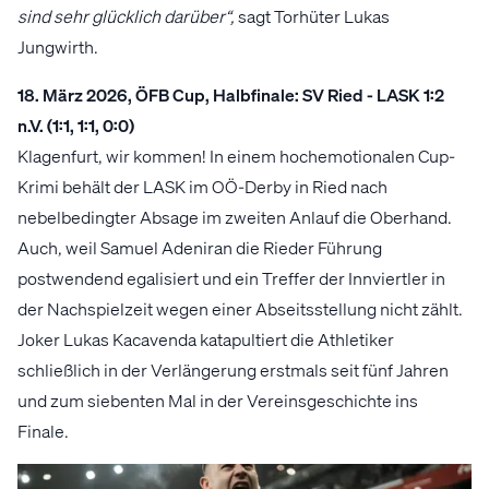
sind sehr glücklich darüber“,
sagt Torhüter Lukas
Jungwirth.
18. März 2026, ÖFB Cup, Halbfinale: SV Ried - LASK 1:2
n.V. (1:1, 1:1, 0:0)
Klagenfurt, wir kommen! In einem hochemotionalen Cup-
Krimi behält der LASK im OÖ-Derby in Ried nach
nebelbedingter Absage im zweiten Anlauf die Oberhand.
Auch, weil Samuel Adeniran die Rieder Führung
postwendend egalisiert und ein Treffer der Innviertler in
der Nachspielzeit wegen einer Abseitsstellung nicht zählt.
Joker Lukas Kacavenda katapultiert die Athletiker
schließlich in der Verlängerung erstmals seit fünf Jahren
und zum siebenten Mal in der Vereinsgeschichte ins
Finale.