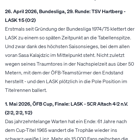
26. April 2026, Bundesliga, 29. Runde: TSV Hartberg -
LASK 1:5 (0:2)
Erstmals seit Gründung der Bundesliga 1974/75 klettert der
LASK zu einem so späten Zeitpunkt an die Tabellenspitze.
Und zwar dank des höchsten Saisonsieges, bei dem allen
voran Sasa Kalajdzic im Mittelpunkt steht. Nicht zuletzt
wegen seines Traumtores in der Nachspielzeit aus über 50
Metern, mit dem der ÖFB-Teamstürmer den Endstand
herstellt - und den LASK plötzlich in die Pole Position im
Titelrennen ballert.
1. Mai 2026, ÖFB Cup, Finale: LASK - SCR Altach 4:2 n.V.
(2:2, 2:2, 1:2)
Das jahrzehntelange Warten hat ein Ende: 61 Jahre nach
dem Cup-Titel 1965 wandert die Trophäe wieder ins
schwarz-weiße Linz. Mehr als 15.000 Fans peitschen die