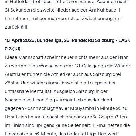
in Hütteldorf trotz des Treffers von Samuel Adeniran nach
31 Sekunden die zweite Niederlage der Ära Kühbauer II
hinnehmen, mit der man vorerst auf Zwischenrang fünf
zurückfällt.
10. April 2026, Bundesliga, 26. Runde: RB Salzburg - LASK
2:3 (1:1)
Diese Mannschaft scheint heuer nichts mehr aus der Bahn
zu werfen. Eine Woche nach der 4:1-Gala gegen die Wiener
Austria entführen die Athletiker auch aus Salzburg drei
Zähler. Und wieder einmal beweist die Truppe dabei
unfassbare Mentalität: Ausgleich Salzburg in der
Nachspielzeit, den Sieg vermeintlich aus der Hand
gegeben - dann schlägt Xavier Mbuyamba in Minute 95 zu.
Bahnt sich heuer tatsächlich der ganz große Coup an? Tore
im Finish sind übrigens keine Seltenheit: 14-mal netzen die
Linzer ab der 76. Minute, das bedeutet Liga-Bestwert.