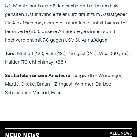
84. Minute per Freistoß den nächsten Treffer am Fuß –
gehalten. Dafür avancierte er kurz drauf zum Assistgeber
für Alex Michlmayr, der die Traumflanke unhaltbar ins Tor
beförderte (86.). Unsere Amateure gewinnen somit
hochverdient mit 7:0 gegen USV St. Anna/Aigen.
Tore
: Michorl (12.), Balic (13.), Zirngast (24.), Vicol (60., 79.),
Haider (70.), Michlmayr (86.)
So
starteten
unsere
Amateure
: Jungwirth – Würdinger,
Martic, Okeke, Braun – Zirngast, Wimmer, Darboe,
Schabauer – Michorl, Balic
ALLE NEWS
Mehr News