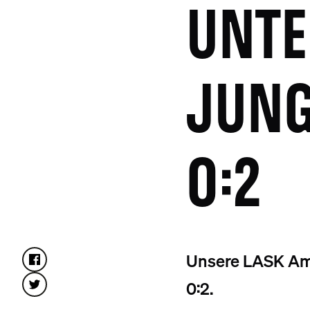
UNTE
JUNG
0:2
Unsere LASK Ama
0:2.