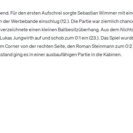
end. Für den ersten Aufschrei sorgte Sebastian Wimmer mit ei
n der Werbebande einschlug (12.). Die Partie war ziemlich chan
SK verzeichnete einen kleinen Ballbesitzüberhang. Aus dem Nich
ukas Jungwirth auf und schob zum 0:1 ein (23.). Das Spiel wurde
m Corner von der rechten Seite, den Roman Steinmann zum 0:2 e
tand ging es in einer ausbaufähigen Partie in die Kabinen.
anden die Innviertler die erste Topchance vor. Lukas Jungwirth
rumdrehung später fand Peter Michorl eine Doppelchance aus der
ke Stange, danach ins Fangnetz. Unsere Amateure waren im zweite
den Anschlusstreffer. Jakob Wanker knallte das Kunstleder in d
ten keine mehr fallen und unsere Amateure verlieren das kleine
einmann (40.)
teure:
Jungwirth – Sams, Martic, Peric, Braun – Vicol, Wimmer, Mi