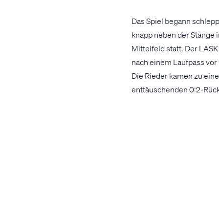
Das Spiel begann schlepp
knapp neben der Stange i
Mittelfeld statt. Der LA
nach einem Laufpass vor L
Die Rieder kamen zu eine
enttäuschenden 0:2-Rücks
Nach dem Seitenwechsel f
sicher (49.). Eine Zeige
ging der Ball an die lin
tonangebend, pochten auf 
an die Stange. Tore woll
Tore
: -; Wimmer (23.), St
So starteten unsere Ama