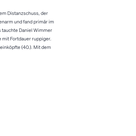
nem Distanzschuss, der
cenarm und fand primär im
ts tauchte Daniel Wimmer
 mit Fortdauer ruppiger.
inköpfte (40.). Mit dem
 hielt den Gewaltschuss
 Distanz vor. Zunächst
n Durchgang klar
er 62. Minute ebenfalls
 OÖ-Derby.
chorl, Eisschill, Wanker -