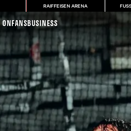
RAIFFEISEN ARENA
FUS
K On
Fans
Business