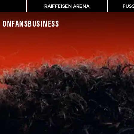
RAIFFEISEN ARENA
FUS
K On
Fans
Business