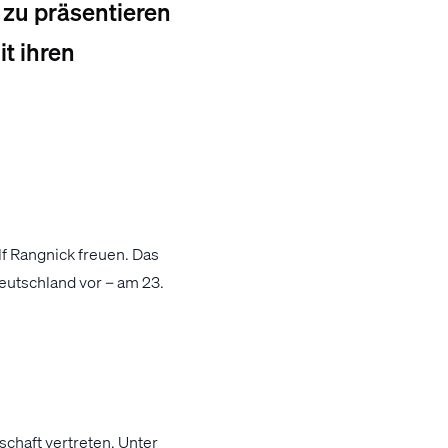
e zu präsentieren
it ihren
lf Rangnick freuen. Das
eutschland vor – am 23.
chaft vertreten. Unter