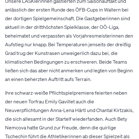
Unsere LASKlerinnen gastierten zum Saisonauftakt und
anlässlich der ersten Runde des ÖFB-Cups in Wallern bei
der dortigen Spielgemeinschaft. Die Gastgeberinnen sind
aktuell in der dritthöchsten Spielklasse, der OÖ-Liga,
beheimatet und verpassten als Vorjahresmeisterinnen den
Aufstieg nur knapp. Bei Temperaturen jenseits der dreißig
Grad trug der Kunstrasen unweigerlich dazu bei, die
klimatischen Bedingungen zu erschweren. Beide Teams
ließen sich das aber nicht anmerken und legten von Beginn
an einen beherzten Auftritt aufs Terrain.
Ihre schwarz-weiße Pflichtspielpremiere feierten neben
der neuen Torfrau Emily Gavillet auch die
Neuverpflichtungen Anna-Lena Härtl und Chantal Kirtzakis,
die sich allesamt in der Startelf wiederfanden. Auch Bety
Nemcova hatte Grund zur Freude, denn die quirlige
Tschechin führt die Athletikerinnen ab dieser Spielzeit als